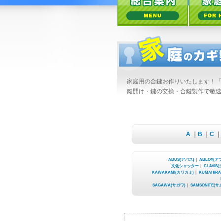
家庭用の合鍵お作りいたします！
鍵開け・鍵の交換・合鍵製作で敏速
A
｜
B
｜
C
｜
ABUS(アバス)
｜
ABLOY(ア
文化シャッター
｜
CLAVIS
KAWAKAMI(カワカミ)
｜
KUMAHIR
SAGAWA(サガワ)
｜
SAMSONITE(