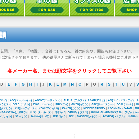
「玄関」「車庫」「物置」、合鍵はもちろん、鍵の紛失や、開錠もお任せ下さい。
に対応させて頂きます。 他の鍵屋さんに断られてしまった場合も弊社にご連絡下
各メーカー名、または頭文字をクリックしてご覧下さい
D ｜
E
｜
F
｜
G
｜
H
｜
I
｜J ｜
K
｜
L
｜
M
｜
N
｜
O
｜P ｜Q ｜
R
｜
S
｜
T
｜
U
｜V ｜
ブロイ)
｜
AGE(エージーイー)
｜
AGENT(エージェント)
｜
ALPHA（アルファ）
ASAHI(アサヒ)
｜
ASI(エイ・エス・アイ)
｜
A
(クラビス)
｜
ECLE（エクレ)
｜
EIKO（エーコー)
｜
FUKI(フキ)
｜
GIKEN(ギケン)
｜
GSK(ジーエスケー)
｜
GOAL(ゴール)
｜
H
A(クマヒラ)
｜
KIS(ケーアイエス)
｜
KOKUYO(コクヨ)
｜
KAKEN(カケン)
｜
KEIDENCARDKEY
｜
LOCKMAN・JAPAN
｜
MU
NAGASAWA(ナガサワ)
｜
NLS(エヌエルエス)
｜
日本カバ
｜
OPNUS(オプナス)
｜
ROYAL*GUARDIANS(ASI)
｜
ラビットキ
サムソナイト)
｜
SAN(サン)
｜
SANWA(サンワ)
｜
SEPA(セパ)
｜
SKC
｜
TAKIGEN(タキゲン)
｜
TOSTEM(トステム)
｜
U-SHIN