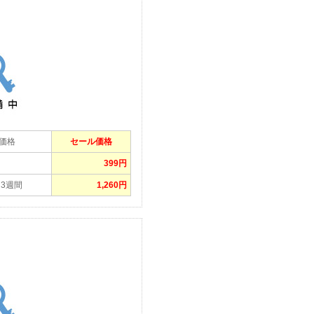
｜
価格
セール価格
399円
～3週間
1,260円
｜