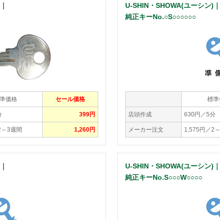
)｜
U-SHIN・SHOWA(ユーシン)
純正キーNo.○S○○○○○○
準価格
セール価格
標準
分
399円
店頭作成
630円／5分
／2～3週間
1,260円
メーカー注文
1,575円／2
)｜
U-SHIN・SHOWA(ユーシン)
純正キーNo.S○○○W○○○○