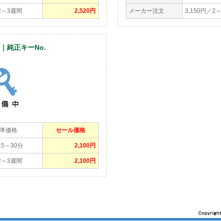
／2～3週間
2,520円
メーカー注文
3,150円／2
)｜純正キーNo.
準価格
セール価格
15～30分
2,100円
／2～3週間
2,100円