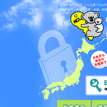
【 コアラロック 】 どんな鍵でも
｜鍵の販売・作成・交換・合鍵・複