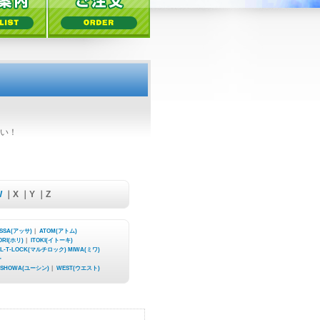
さい！
W
｜X ｜Y ｜Z
SSA(アッサ)
｜
ATOM(アトム)
ORI(ホリ)
｜
ITOKI(イトーキ)
L-T-LOCK(マルチロック)
MIWA(ミワ)
ー
・SHOWA(ユーシン)
｜
WEST(ウエスト)