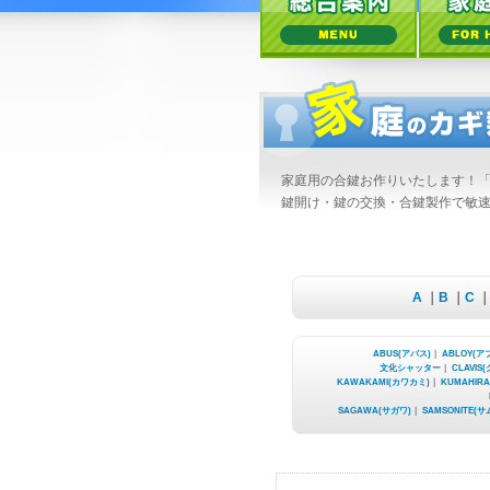
家庭用の合鍵お作りいたします！
鍵開け・鍵の交換・合鍵製作で敏速
A
｜
B
｜
C
｜
ABUS(アバス)
｜
ABLOY(ア
文化シャッター
｜
CLAVIS
KAWAKAMI(カワカミ)
｜
KUMAHIR
SAGAWA(サガワ)
｜
SAMSONITE(