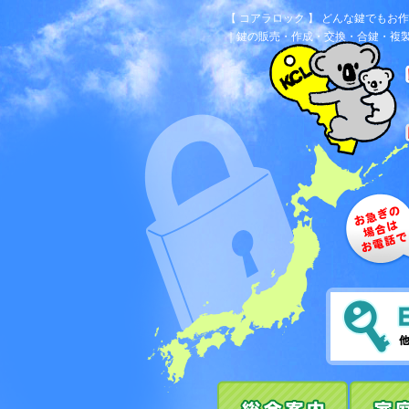
【 コアラロック 】 どんな鍵でも
｜鍵の販売・作成・交換・合鍵・複