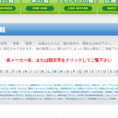
「玄関」「車庫」「物置」、合鍵はもちろん、鍵の紛失や、開錠もお任せ下さい。
に対応させて頂きます。 他の鍵屋さんに断られてしまった場合も弊社にご連絡下
各メーカー名、または頭文字をクリックしてご覧下さい
D ｜
E
｜
F
｜
G
｜
H
｜
I
｜J ｜
K
｜
L
｜
M
｜
N
｜
O
｜P ｜Q ｜
R
｜
S
｜
T
｜
U
｜V ｜
ブロイ)
｜
AGE(エージーイー)
｜
AGENT(エージェント)
｜
ALPHA（アルファ）
ASAHI(アサヒ)
｜
ASI(エイ・エス・アイ)
｜
A
(クラビス)
｜
ECLE（エクレ)
｜
EIKO（エーコー)
｜
FUKI(フキ)
｜
GIKEN(ギケン)
｜
GSK(ジーエスケー)
｜
GOAL(ゴール)
｜
H
A(クマヒラ)
｜
KIS(ケーアイエス)
｜
KOKUYO(コクヨ)
｜
KAKEN(カケン)
｜
KEIDENCARDKEY
｜
LOCKMAN・JAPAN
｜
MU
NAGASAWA(ナガサワ)
｜
NLS(エヌエルエス)
｜
日本カバ
｜
OPNUS(オプナス)
｜
ROYAL*GUARDIANS(ASI)
｜
ラビットキ
サムソナイト)
｜
SAN(サン)
｜
SANWA(サンワ)
｜
SEPA(セパ)
｜
SKC
｜
TAKIGEN(タキゲン)
｜
TOSTEM(トステム)
｜
U-SHIN