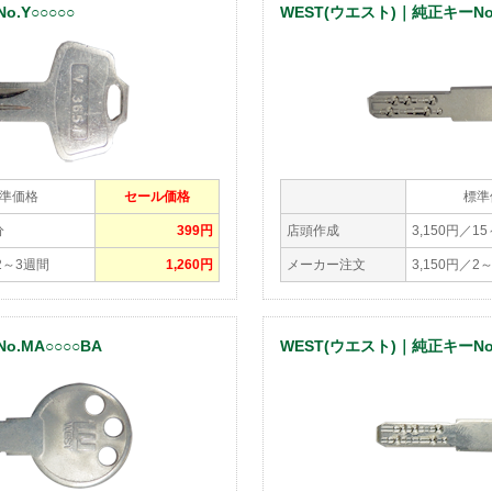
.Y○○○○○
WEST(ウエスト)｜純正キーNo.
準価格
セール価格
標準
分
399円
店頭作成
3,150円／1
／2～3週間
1,260円
メーカー注文
3,150円／2
.MA○○○○BA
WEST(ウエスト)｜純正キーNo.