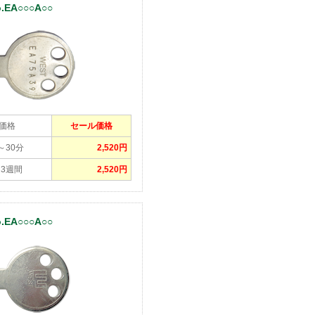
EA○○○A○○
価格
セール価格
5～30分
2,520円
～3週間
2,520円
EA○○○A○○