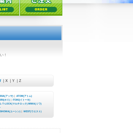
さい！
W
｜X ｜Y ｜Z
SSA(アッサ)
｜
ATOM(アトム)
ORI(ホリ)
｜
ITOKI(イトーキ)
L-T-LOCK(マルチロック)
MIWA(ミワ)
ー
・SHOWA(ユーシン)
｜
WEST(ウエスト)